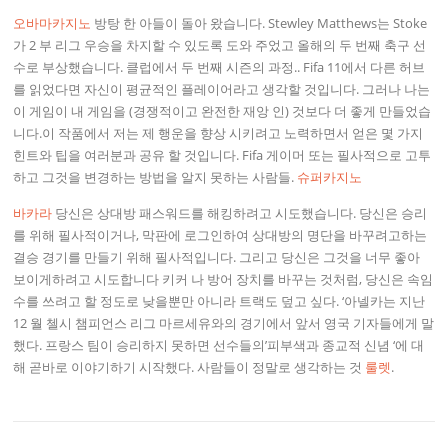
오바마카지노
방탕 한 아들이 돌아 왔습니다. Stewley Matthews는 Stoke
가 2 부 리그 우승을 차지할 수 있도록 도와 주었고 올해의 두 번째 축구 선
수로 부상했습니다. 클럽에서 두 번째 시즌의 과정.. Fifa 11에서 다른 허브
를 읽었다면 자신이 평균적인 플레이어라고 생각할 것입니다. 그러나 나는
이 게임이 내 게임을 (경쟁적이고 완전한 재앙 인) 것보다 더 좋게 만들었습
니다.이 작품에서 저는 제 행운을 향상 시키려고 노력하면서 얻은 몇 가지
힌트와 팁을 여러분과 공유 할 것입니다. Fifa 게이머 또는 필사적으로 고투
하고 그것을 변경하는 방법을 알지 못하는 사람들.
슈퍼카지노
바카라
당신은 상대방 패스워드를 해킹하려고 시도했습니다. 당신은 승리
를 위해 필사적이거나, 막판에 로그인하여 상대방의 명단을 바꾸려고하는
결승 경기를 만들기 위해 필사적입니다. 그리고 당신은 그것을 너무 좋아
보이게하려고 시도합니다 키커 나 방어 장치를 바꾸는 것처럼, 당신은 속임
수를 쓰려고 할 정도로 낮을뿐만 아니라 트랙도 덮고 싶다. ‘아넬카는 지난
12 월 첼시 챔피언스 리그 마르세유와의 경기에서 앞서 영국 기자들에게 말
했다. 프랑스 팀이 승리하지 못하면 선수들의’피부색과 종교적 신념 ‘에 대
해 곧바로 이야기하기 시작했다. 사람들이 정말로 생각하는 것
룰렛
.