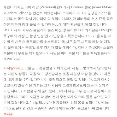
개츠비카지노 비야 레알 (Vararreal) 벤치에서 Firmino. 한편 James Milner
와 Adam Lallana는 완전히 쉬었습니다. 프리미어 리그의 영광은 Klopp를
기다리는 동안 잠시 기다려야 할 것입니다.하지만 리버풀의 첫 시즌을 중요
한은 제품과 함께 끝낼 수 있다면 Kop에 대한 확신을 얻게 될 것입니다.
UCF 기사 대 사우스 플로리다 불스 예선 및 프리뷰 UCF 기사단은 FBS 대학
축구에서 가장 긴 활성 연승 인 23 연승을 기록했습니다. UCF가 올 4 월 라
이벌 인 사우스 플로리다를 호스트하여 올 시즌 정규 시즌을 마감 할 예정
인 올랜도에서 금요일 오후 경기가 열릴 예정이다. 지난 시즌 UCF는 스릴러
부문에서 우승을 차지했으나 기사단은 이미 부문 타이틀을 획득했습니다.
개츠비카지노
카니발카지노
그들은 그것을받을 가치가있다. 사실 그렇게하지 않으면 나
는 다른 여성들이 약을 먹고 강간당하는 것을 사실상 보장 할 것이기 때문
에 내가 도울 수만 있다면 나는 도덕적으로 좌절 할 것입니다. 그가 다시는
결코하지 않을 작은 기회는 그가 처음에 그렇게함으로써 잃는 ‘의심의 이
익’입니다. 그 사람을 위해 준비했다. 그래서 나는 구두 끈으로 사용하기로
결정했다. 그리고 지금은 각 방에 전기 주전자가 있으며, 물을 넣으면 약 2
분이 걸립니다. 2. Philip Rivers가 경기를하기 위해 몸을 날립니다. Miller
mitts로 던지면 컷크 우승에서 승리해야하는 것이 손실로 바뀌 었습니다.
주사위