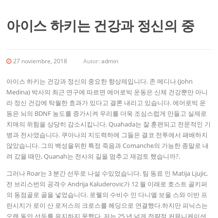
아이스 하키는 건강과 정신의 중
27 noviembre, 2018
Autor:
admin
아이스 하키는 건강과 정신의 중요한 향상제입니다. 존 메디나 (John
Medina) 박사의 최근 연구에 따르면 에어로빅 운동은 신체 건강뿐만 아니
라 정신 건강에 탁월한 효과가 있다고 결론 내리고 있습니다. 에어로빅 운
동은 뇌의 BDNF 농도를 증가시켜 우리를 더욱 조심스럽게 만들고 실제로
치매의 위험을 상당히 감소시킵니다. Quahada는 잘 훈련되고 전문적인 기
병과 전사였습니다. 쿠아나의 지도력하에 그들은 결코 전투에서 패배하지
않았습니다. 그의 백성을위한 특정 죽음과 Comanche의 가능한 종말로 내
려 갔을 때만, Quanah는 전사의 길을 멈추고 재검토 했습니까?.
그러나 Roar는 3 분간 선두로 나설 수있었습니다. 팀 동료 인 Matija Ljujic,
전 브리스번의 공격수 Andrija Kaluderovic가 12 월 이래로 호스트 골키퍼
의 동점골로 골을 넣었습니다. 로웰의 수비수 인 다니엘 보울 스와 이반 프
란시치가 로이 산 로저스의 크로스를 헤딩으로 연결했다.하지만 피닉스는
오랜 동안 선두를 유지하지 못했다. 저는 25 년 넘게 전략적 커뮤니케이션