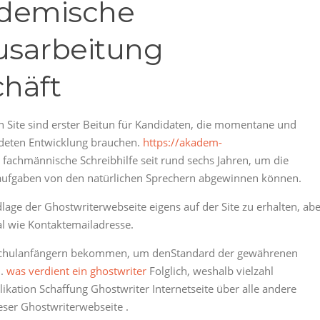
ademische
usarbeitung
chäft
n Site sind erster Beitun für Kandidaten, die momentane und
ündeten Entwicklung brauchen.
https://akadem-
t fachmännische Schreibhilfe seit rund sechs Jahren, um die
usaufgaben von den natürlichen Sprechern abgewinnen können.
lage der Ghostwriterwebseite eigens auf der Site zu erhalten, ab
l wie Kontaktemailadresse.
 Schulanfängern bekommen, um denStandard der gewährenen
n.
was verdient ein ghostwriter
Folglich, weshalb vielzahl
ikation Schaffung Ghostwriter Internetseite über alle andere
eser Ghostwriterwebseite .