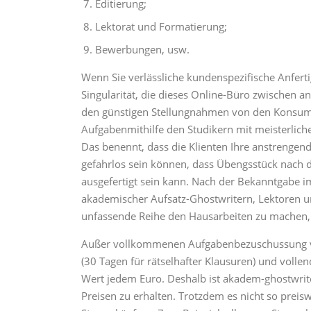
Editierung;
Lektorat und Formatierung;
Bewerbungen, usw.
Wenn Sie verlässliche kundenspezifische Anfert
Singularität, die dieses Online-Büro zwischen 
den günstigen Stellungnahmen von den Konsument
Aufgabenmithilfe den Studikern mit meisterliche
Das benennt, dass die Klienten Ihre anstrenge
gefahrlos sein können, dass Übengsstück nach 
ausgefertigt sein kann. Nach der Bekanntgabe i
akademischer Aufsatz-Ghostwritern, Lektoren un
unfassende Reihe den Hausarbeiten zu machen, 
Außer vollkommenen Aufgabenbezuschussung ver
(30 Tagen für rätselhafter Klausuren) und vollen
Wert jedem Euro. Deshalb ist akadem-ghostwriter
Preisen zu erhalten. Trotzdem es nicht so preiswe