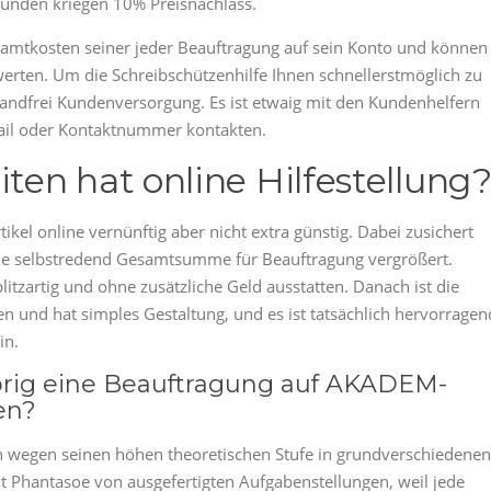
unden kriegen 10% Preisnachlass.
mtkosten seiner jeder Beauftragung auf sein Konto und können
erten. Um die Schreibschützenhilfe Ihnen schnellerstmöglich zu
andfrei Kundenversorgung. Es ist etwaig mit den Kundenhelfern
ail oder Kontaktnummer kontakten.
en hat online Hilfestellung
ikel online vernünftig aber nicht extra günstig. Dabei zusichert
die selbstredend Gesamtsumme für Beauftragung vergrößert.
blitzartig und ohne zusätzliche Geld ausstatten. Danach ist die
n und hat simples Gestaltung, und es ist tatsächlich hervorragen
in.
hjörig eine Beauftragung auf AKADEM-
en?
en wegen seinen höhen theoretischen Stufe in grundverschiedenen
llt Phantasoe von ausgefertigten Aufgabenstellungen, weil jede