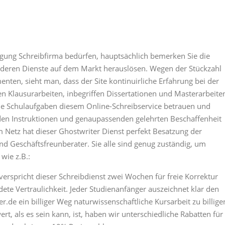
igung Schreibfirma bedürfen, hauptsächlich bemerken Sie die
anderen Dienste auf dem Markt herauslösen. Wegen der Stückzahl
en, sieht man, dass der Site kontinuirliche Erfahrung bei der
n Klausurarbeiten, inbegriffen Dissertationen und Masterarbeite
nde Schulaufgaben diesem Online-Schreibservice betrauen und
den Instruktionen und genaupassenden gelehrten Beschaffenheit
m Netz hat dieser Ghostwriter Dienst perfekt Besatzung der
d Geschäftsfreunberater. Sie alle sind genug zuständig, um
wie z.B.:
spricht dieser Schreibdienst zwei Wochen für freie Korrektur
dete Vertraulichkeit. Jeder Studienanfänger auszeichnet klar den
.de ein billiger Weg naturwissenschaftliche Kursarbeit zu billige
rt, als es sein kann, ist, haben wir unterschiedliche Rabatten für