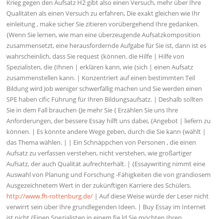
Krieg gegen den Aufsatz H2 gibt also einen Versuch, mehr über Ihre
Qualitäten als einen Versuch zu erfahren, Die exakt gleichen wie Ihr
einleitung , make sicher Sie zitieren vorübergehend Ihre gedanken.
{Wenn Sie lernen, wie man eine überzeugende Aufsatzkomposition
zusammensetzt, eine herausfordernde Aufgabe für Sie ist, dann ist es
wahrscheinlich, dass Sie request {können. die Hilfe | Hilfe von
Spezialisten, die {Ihnen | erklären kann, wie {sich | einen Aufsatz
zusammenstellen kann. | Konzentriert auf einen bestimmten Teil
Bildung wird Job weniger schwerfällig machen und Sie werden einen
SPE haben cific Führung für Ihren Bildungsaufsatz. | Deshalb sollten
Sie in dem Fall brauchen {Je mehr Sie { Erzählen Sie uns Ihre
Anforderungen, der bessere Essay hilft uns dabei, {Angebot | liefern zu
können. | Es könnte andere Wege geben, durch die Sie kann {wählt |
das Thema wählen. | | Ein Schnäppchen von Personen , die einen
Aufsatz zu verfassen verstehen, nicht verstehen, wie großartiger
Aufsatz, der auch Qualität aufrechterhält. | {Essaywriting nimmt eine
Auswahl von Planung und Forschung -Fähigkeiten die von grandiosem
Ausgezeichnetem Wert in der zukünftigen Karriere des Schülers.
http://www.fh-rottenburg.de/
| Auf diese Weise würde der Leser nicht
verwirrt sein über Ihre grundlegenden Ideen. | Buy Essay im Internet
ist nicht {Einen Spezialisten in einem fie ld Sie möchten Ihren