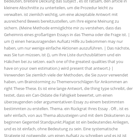
bedeuten, breitere Deckung das subject , es ist ratsam, den article in
kleinere Abschnitte zu unterteilen, um die Prozedur leicht zu
verwalten. ist ziemlich wichtig, um eine akzeptable Antwort mit
ausreichend Beweis bereitzustellen, um Ihre eigene Meinung zu
sichern. {Meine Methode ermöglichte mir zu verstehen, dass das
Geheimnis eines großartigen Essays in das Thema oder die Frage ist. |
um {} einen herausragenden Aufsatz Hilfe zu bekommen may nur
haben, um nur wenige einfache Aktionen auszuführen. | Das nächste,
was Sie tun müssen, ist {}, um Ihre Liste durchzublättern und ein
Häkchen bei zu setzen. each one of the greatest qualities that you
have on your own estimation.} wird present that antwort.} |
Verwenden Sie ziemlich viele der Methoden, die Sie zuvor verwendet
haben, um Brainstorming zu Themenvorschlägen für Ankommen an
right These-These. Es ist eine lange Antwort, die thing type schreibt, der
testet, dass ein Can-Didate die Fähigkeit bewertet, um einen
überzeugenden oder argumentativen Essay zu einem bestimmten
bestimmten zu erstellen. Thema. ein Rückgrat Ihres Essay . Oft , ist es
sehr einfach, von aus Thema abzusteigen und mit dem Diskutieren zu
beginnen Gegenteil Standpunkt.Plagiat ist ein bedeutendes Anliegen,
und es ist einfach, ohne Bedeutung zu sein. Eine systematische
Strategie ist notwendig, um einen Aufsatz zu schreiben und es ist ist