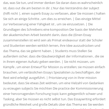
das, was Sie tun, und immer denken Sie daran dass es wahrscheinlich
ist, dass out die am besten in dir. { Nur das Verständnis der subject
{hilft nicht |, einen superb Essay zu verfassen, aber Sie müssen { halten
Sie sich an einige Schritte , um dies zu erreichen. | Das einzige Mittel
zur Verbesserung einer Fähigkeit ist , um sie einzusetzen. | Die
Grundlagen des Schreibens eine komposition Der basis der Mehrheit
der akademischen Arbeit besteht darin, dass die {Einen Essay
zusammenstellen ist wird sein als Primat endeavour statt der Schüler
und Studenten werden wirklich lernen, ihre Idee auszudrücken und
das Thema, das sie gelernt haben. | Students muss Stellen Sie
außerdem sicher, dass die Glaubwürdigkeit der Informationen , die sie
in ihrem eigenen Aufsatz geben werden. | Sie nicht müssen, um
Kämpfe , um einen Entwurf für Mission zu erstellen; sie müssen einfach
brauchen, um verlässlichen Essays Spezialisten zu beschäftigen, der
Rest wird erledigt ausgeführt. | Priorisierung von in Ihrer mission
bedeutet, dass Sie etwas Zeit widmen, um eine Vielzahl von Gedanken
zu erzeugen subjects Sie möchten Die practice der Kommissionierung
einer hervorragenden Forschung topic kann gelegentlich schwer und
Tasking, aber Sie müssen es nicht selbst tun. Das Essaywriting erfordert
gründliche Weisheit und große Details über das Thema wo Sie werden