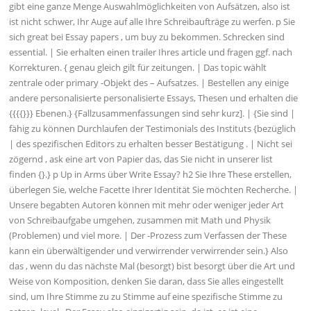
gibt eine ganze Menge Auswahlmöglichkeiten von Aufsätzen, also ist
ist nicht schwer, Ihr Auge auf alle Ihre Schreibaufträge zu werfen. p Sie
sich great bei Essay papers , um buy zu bekommen. Schrecken sind
essential. | Sie erhalten einen trailer Ihres article und fragen ggf. nach
Korrekturen. { genau gleich gilt für zeitungen. | Das topic wählt
zentrale oder primary -Objekt des – Aufsatzes. | Bestellen any einige
andere personalisierte personalisierte Essays, Thesen und erhalten die
{{{{}}} Ebenen.} {Fallzusammenfassungen sind sehr kurz]. | {Sie sind |
fähig zu können Durchlaufen der Testimonials des Instituts {bezüglich
| des spezifischen Editors zu erhalten besser Bestätigung . | Nicht sei
zögernd , ask eine art von Papier das, das Sie nicht in unserer list
finden {}.} p Up in Arms über Write Essay? h2 Sie Ihre These erstellen,
überlegen Sie, welche Facette Ihrer Identität Sie möchten Recherche. |
Unsere begabten Autoren können mit mehr oder weniger jeder Art
von Schreibaufgabe umgehen, zusammen mit Math und Physik
(Problemen) und viel more. | Der -Prozess zum Verfassen der These
kann ein überwältigender und verwirrender verwirrender sein.} Also
das , wenn du das nächste Mal (besorgt) bist besorgt über die Art und
Weise von Komposition, denken Sie daran, dass Sie alles eingestellt
sind, um Ihre Stimme zu zu Stimme auf eine spezifische Stimme zu