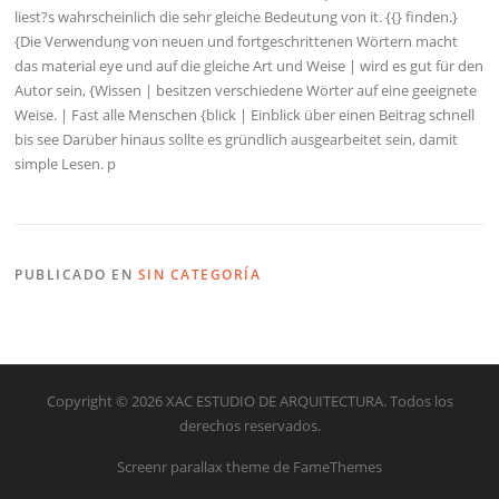
liest?s wahrscheinlich die sehr gleiche Bedeutung von it. {{} finden.}
{Die Verwendung von neuen und fortgeschrittenen Wörtern macht
das material eye und auf die gleiche Art und Weise | wird es gut für den
Autor sein, {Wissen | besitzen verschiedene Wörter auf eine geeignete
Weise. | Fast alle Menschen {blick | Einblick über einen Beitrag schnell
bis see Darüber hinaus sollte es gründlich ausgearbeitet sein, damit
simple Lesen. p
PUBLICADO EN
SIN CATEGORÍA
Copyright © 2026 XAC ESTUDIO DE ARQUITECTURA. Todos los
derechos reservados.
Screenr parallax theme
de FameThemes