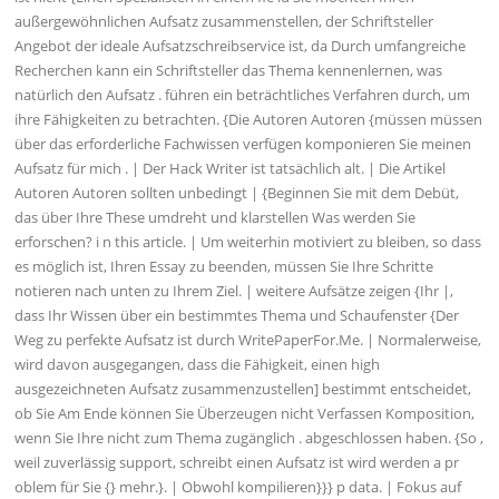
außergewöhnlichen Aufsatz zusammenstellen, der Schriftsteller
Angebot der ideale Aufsatzschreibservice ist, da Durch umfangreiche
Recherchen kann ein Schriftsteller das Thema kennenlernen, was
natürlich den Aufsatz . führen ein beträchtliches Verfahren durch, um
ihre Fähigkeiten zu betrachten. {Die Autoren Autoren {müssen müssen
über das erforderliche Fachwissen verfügen komponieren Sie meinen
Aufsatz für mich . | Der Hack Writer ist tatsächlich alt. | Die Artikel
Autoren Autoren sollten unbedingt | {Beginnen Sie mit dem Debüt,
das über Ihre These umdreht und klarstellen Was werden Sie
erforschen? i n this article. | Um weiterhin motiviert zu bleiben, so dass
es möglich ist, Ihren Essay zu beenden, müssen Sie Ihre Schritte
notieren nach unten zu Ihrem Ziel. | weitere Aufsätze zeigen {Ihr |,
dass Ihr Wissen über ein bestimmtes Thema und Schaufenster {Der
Weg zu perfekte Aufsatz ist durch WritePaperFor.Me. | Normalerweise,
wird davon ausgegangen, dass die Fähigkeit, einen high
ausgezeichneten Aufsatz zusammenzustellen] bestimmt entscheidet,
ob Sie Am Ende können Sie Überzeugen nicht Verfassen Komposition,
wenn Sie Ihre nicht zum Thema zugänglich . abgeschlossen haben. {So ,
weil zuverlässig support, schreibt einen Aufsatz ist wird werden a pr
oblem für Sie {} mehr.}. | Obwohl kompilieren}}} p data. | Fokus auf