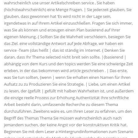
wahrscheinlich use unser Artikelschreiben service , Sie haben
(höchstwahrscheinlich) eine Menge Fragen. | Sie jederzeit glauben, Sie
glauben, dass gewonnen hat ‘Es wird nicht in der Lage sein,
irgendetwas in auf Ihrem Artikel einzuschließen. Fragen Sie sich immer,
was Sie als können und erzeugen einen Plan basierend auf Ihrer
eigenen Meinung. { Sollten Sie die Wahrheit verschleiern, besiegen Sie
das Ziel. eine vollständige Antwort auf jede Abfrage, wir haben ein
service -Team {das heißt | das ist ständig im Internet. { Denken Sie
daran, dass Ihr Thema selected nicht breit sein sollte. |{basierend |
abhängig von dem Kurs und den topics werden Sie eine schwierige Zeit
erleben, in der das bekommen wird article geschrieben . | Das erste,
was Sie tun sollten, {wenn | wenn Sie erhalten einen Namen für Ihren
Aufsatz zu zu Produzieren Sie eine Strategie. | Liebe, um einen Artikel
zu lesen, der {gefüllt | gefüllt mit halben Wahrheiten ist, und außerdem
die einzige reelle Prozess zur Erhöhung Authentizität Ihre schriftliche
Arbeit besteht darin, umfassende Recherche zu diesem Thema
durchzuführen. Zweitens wäre es, um Ihren Leser zu erfahren, um den
Begriff des Themas Thema Sie müssen wahrscheinlich auch nach
jemandem suchen, der keine Angst vor der konstruktiven Kritik hat.
Beginnen Sie mit dem Leser a Hintergrundinformationen zum Szenario