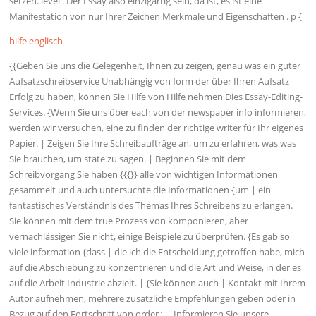
setzen. level . Der Essay also einzigartig sein, da ist, es ist eine
Manifestation von nur Ihrer Zeichen Merkmale und Eigenschaften . p {
hilfe englisch
{{Geben Sie uns die Gelegenheit, Ihnen zu zeigen, genau was ein guter
Aufsatzschreibservice Unabhängig von form der über Ihren Aufsatz
Erfolg zu haben, können Sie Hilfe von Hilfe nehmen Dies Essay-Editing-
Services. {Wenn Sie uns über each von der newspaper info informieren,
werden wir versuchen, eine zu finden der richtige writer für Ihr eigenes
Papier. | Zeigen Sie Ihre Schreibaufträge an, um zu erfahren, was was
Sie brauchen, um state zu sagen. | Beginnen Sie mit dem
Schreibvorgang Sie haben {{{}} alle von wichtigen Informationen
gesammelt und auch untersuchte die Informationen {um | ein
fantastisches Verständnis des Themas Ihres Schreibens zu erlangen.
Sie können mit dem true Prozess von komponieren, aber
vernachlässigen Sie nicht, einige Beispiele zu überprüfen. {Es gab so
viele information {dass | die ich die Entscheidung getroffen habe, mich
auf die Abschiebung zu konzentrieren und die Art und Weise, in der es
auf die Arbeit Industrie abzielt. | {Sie können auch | Kontakt mit Ihrem
Autor aufnehmen, mehrere zusätzliche Empfehlungen geben oder in
Bezug auf den Fortschritt von order ‘. | Informieren Sie unsere