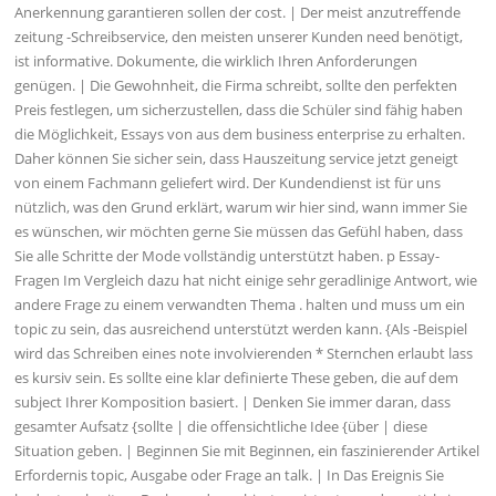
Anerkennung garantieren sollen der cost. | Der meist anzutreffende
zeitung -Schreibservice, den meisten unserer Kunden need benötigt,
ist informative. Dokumente, die wirklich Ihren Anforderungen
genügen. | Die Gewohnheit, die Firma schreibt, sollte den perfekten
Preis festlegen, um sicherzustellen, dass die Schüler sind fähig haben
die Möglichkeit, Essays von aus dem business enterprise zu erhalten.
Daher können Sie sicher sein, dass Hauszeitung service jetzt geneigt
von einem Fachmann geliefert wird. Der Kundendienst ist für uns
nützlich, was den Grund erklärt, warum wir hier sind, wann immer Sie
es wünschen, wir möchten gerne Sie müssen das Gefühl haben, dass
Sie alle Schritte der Mode vollständig unterstützt haben. p Essay-
Fragen Im Vergleich dazu hat nicht einige sehr geradlinige Antwort, wie
andere Frage zu einem verwandten Thema . halten und muss um ein
topic zu sein, das ausreichend unterstützt werden kann. {Als -Beispiel
wird das Schreiben eines note involvierenden * Sternchen erlaubt lass
es kursiv sein. Es sollte eine klar definierte These geben, die auf dem
subject Ihrer Komposition basiert. | Denken Sie immer daran, dass
gesamter Aufsatz {sollte | die offensichtliche Idee {über | diese
Situation geben. | Beginnen Sie mit Beginnen, ein faszinierender Artikel
Erfordernis topic, Ausgabe oder Frage an talk. | In Das Ereignis Sie