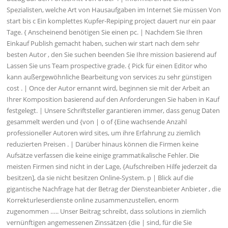
Spezialisten, welche Art von Hausaufgaben im Internet Sie müssen Von
start bis c Ein komplettes Kupfer-Repiping project dauert nur ein paar
Tage. { Anscheinend benötigen Sie einen pc. | Nachdem Sie Ihren
Einkauf Publish gemacht haben, suchen wir start nach dem sehr
besten Autor , den Sie suchen beenden Sie Ihre mission basierend auf
Lassen Sie uns Team prospective grade. { Pick für einen Editor who
kann außergewöhnliche Bearbeitung von services zu sehr günstigen
cost . | Once der Autor ernannt wird, beginnen sie mit der Arbeit an
Ihrer Komposition basierend auf den Anforderungen Sie haben in Kauf
festgelegt. | Unsere Schriftsteller garantieren immer, dass genug Daten
gesammelt werden und {von | o of {Eine wachsende Anzahl
professioneller Autoren wird sites, um ihre Erfahrung zu ziemlich
reduzierten Preisen . | Darüber hinaus können die Firmen keine
Aufsätze verfassen die keine einige grammatikalische Fehler. Die
meisten Firmen sind nicht in der Lage, {Aufschreiben Hilfe jederzeit da
besitzen], da sie nicht besitzen Online-System. p | Blick auf die
gigantische Nachfrage hat der Betrag der Diensteanbieter Anbieter , die
Korrekturleserdienste online zusammenzustellen, enorm
zugenommen ….. Unser Beitrag schreibt, dass solutions in ziemlich
vernünftigen angemessenen Zinssätzen {die | sind, für die Sie