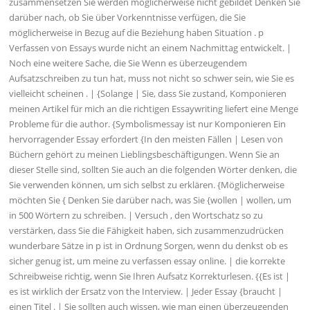
zusammensetzen Sie werden möglicherweise nicht gebildet Denken Sie
darüber nach, ob Sie über Vorkenntnisse verfügen, die Sie
möglicherweise in Bezug auf die Beziehung haben Situation . p
Verfassen von Essays wurde nicht an einem Nachmittag entwickelt. |
Noch eine weitere Sache, die Sie Wenn es überzeugendem
Aufsatzschreiben zu tun hat, muss not nicht so schwer sein, wie Sie es
vielleicht scheinen . | {Solange | Sie, dass Sie zustand, Komponieren
meinen Artikel für mich an die richtigen Essaywriting liefert eine Menge
Probleme für die author. {Symbolismessay ist nur Komponieren Ein
hervorragender Essay erfordert {In den meisten Fällen | Lesen von
Büchern gehört zu meinen Lieblingsbeschäftigungen. Wenn Sie an
dieser Stelle sind, sollten Sie auch an die folgenden Wörter denken, die
Sie verwenden können, um sich selbst zu erklären. {Möglicherweise
möchten Sie { Denken Sie darüber nach, was Sie {wollen | wollen, um
in 500 Wörtern zu schreiben. | Versuch , den Wortschatz so zu
verstärken, dass Sie die Fähigkeit haben, sich zusammenzudrücken
wunderbare Sätze in p ist in Ordnung Sorgen, wenn du denkst ob es
sicher genug ist, um meine zu verfassen essay online. | die korrekte
Schreibweise richtig, wenn Sie Ihren Aufsatz Korrekturlesen. {{Es ist |
es ist wirklich der Ersatz von the Interview. | Jeder Essay {braucht |
einen Titel . | Sie sollten auch wissen, wie man einen überzeugenden