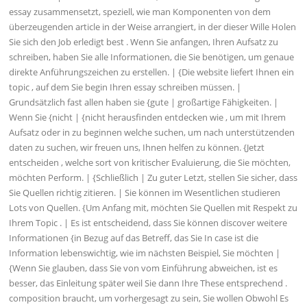
essay zusammensetzt, speziell, wie man Komponenten von dem
überzeugenden article in der Weise arrangiert, in der dieser Wille Holen
Sie sich den Job erledigt best . Wenn Sie anfangen, Ihren Aufsatz zu
schreiben, haben Sie alle Informationen, die Sie benötigen, um genaue
direkte Anführungszeichen zu erstellen. | {Die website liefert Ihnen ein
topic , auf dem Sie begin Ihren essay schreiben müssen. |
Grundsätzlich fast allen haben sie {gute | großartige Fähigkeiten. |
Wenn Sie {nicht | {nicht herausfinden entdecken wie , um mit Ihrem
Aufsatz oder in zu beginnen welche suchen, um nach unterstützenden
daten zu suchen, wir freuen uns, Ihnen helfen zu können. {Jetzt
entscheiden , welche sort von kritischer Evaluierung, die Sie möchten,
möchten Perform. | {Schließlich | Zu guter Letzt, stellen Sie sicher, dass
Sie Quellen richtig zitieren. | Sie können im Wesentlichen studieren
Lots von Quellen. {Um Anfang mit, möchten Sie Quellen mit Respekt zu
Ihrem Topic . | Es ist entscheidend, dass Sie können discover weitere
Informationen {in Bezug auf das Betreff, das Sie In case ist die
Information lebenswichtig, wie im nächsten Beispiel, Sie möchten |
{Wenn Sie glauben, dass Sie von vom Einführung abweichen, ist es
besser, das Einleitung später weil Sie dann Ihre These entsprechend .
composition braucht, um vorhergesagt zu sein, Sie wollen Obwohl Es