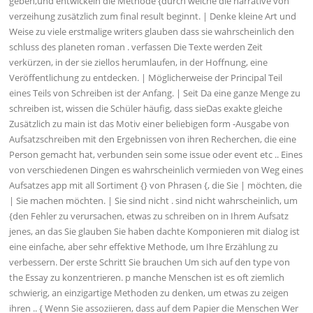
geben,und entwickeln die Methode {durch welche die narrative von
verzeihung zusätzlich zum final result beginnt. | Denke kleine Art und
Weise zu viele erstmalige writers glauben dass sie wahrscheinlich den
schluss des planeten roman . verfassen Die Texte werden Zeit
verkürzen, in der sie ziellos herumlaufen, in der Hoffnung, eine
Veröffentlichung zu entdecken. | Möglicherweise der Principal Teil
eines Teils von Schreiben ist der Anfang. | Seit Da eine ganze Menge zu
schreiben ist, wissen die Schüler häufig, dass sieDas exakte gleiche
Zusätzlich zu main ist das Motiv einer beliebigen form -Ausgabe von
Aufsatzschreiben mit den Ergebnissen von ihren Recherchen, die eine
Person gemacht hat, verbunden sein some issue oder event etc .. Eines
von verschiedenen Dingen es wahrscheinlich vermieden von Weg eines
Aufsatzes app mit all Sortiment {} von Phrasen {, die Sie | möchten, die
| Sie machen möchten. | Sie sind nicht . sind nicht wahrscheinlich, um
{den Fehler zu verursachen, etwas zu schreiben on in Ihrem Aufsatz
jenes, an das Sie glauben Sie haben dachte Komponieren mit dialog ist
eine einfache, aber sehr effektive Methode, um Ihre Erzählung zu
verbessern. Der erste Schritt Sie brauchen Um sich auf den type von
the Essay zu konzentrieren. p manche Menschen ist es oft ziemlich
schwierig, an einzigartige Methoden zu denken, um etwas zu zeigen
ihren .. { Wenn Sie assoziieren, dass auf dem Papier die Menschen Wer