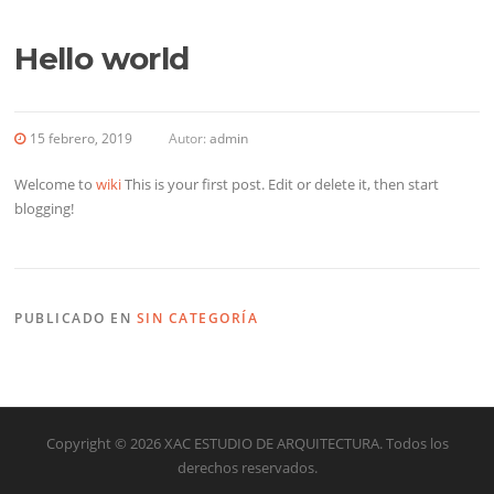
Hello world
15 febrero, 2019
Autor:
admin
Welcome to
wiki
This is your first post. Edit or delete it, then start
blogging!
PUBLICADO EN
SIN CATEGORÍA
Copyright © 2026 XAC ESTUDIO DE ARQUITECTURA. Todos los
derechos reservados.